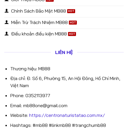
Chính Sách Bảo Mật MB88
Miễn Trừ Trách Nhiệm MB88
Điều khoản điều kiện MB88
LIÊN HỆ
Thương hiệu: MB88
Địa chỉ:
Đ. Số 6, Phường 15, An Hội Đông, Hồ Chí Minh,
Việt Nam
Phone:
0352113977
Email:
mb88one@gmail.com
Website:
https://centronaturistatao.com.mx/
Hashtags:
#mb88 #linkmb88 #trangchumb88